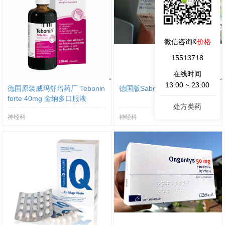
微信咨询&
价格
15513718
在线时间
13:00 ~ 23:00
德国原装威玛舒培药厂 Tebonin
德国版Sabril喜保宁服用说明书
forte 40mg 金纳多口服液
处方类药
神经科
神经科