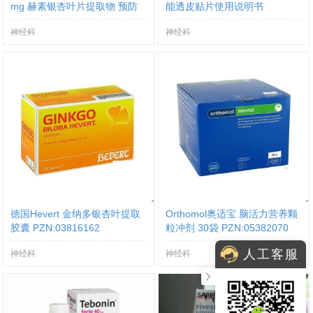
mg 赫素银杏叶片提取物 预防
能透皮贴片使用说明书
老年痴呆保健品
神经科
神经科
德国Hevert 金纳多银杏叶提取
Orthomol奥适宝 脑活力营养颗
胶囊 PZN:03816162
粒冲剂 30袋 PZN:05382070
人工客服
神经科
神经科