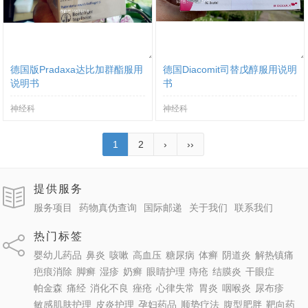
德国版Pradaxa达比加群酯服用
德国Diacomit司替戊醇服用说明
说明书
书
神经科
神经科
1
2
›
››
提供服务
服务项目
药物真伪查询
国际邮递
关于我们
联系我们
热门标签
婴幼儿药品
鼻炎
咳嗽
高血压
糖尿病
体癣
阴道炎
解热镇痛
疤痕消除
脚癣
湿疹
奶癣
眼睛护理
痔疮
结膜炎
干眼症
帕金森
痛经
消化不良
痤疮
心律失常
胃炎
咽喉炎
尿布疹
敏感肌肤护理
皮炎护理
孕妇药品
顺势疗法
腹型肥胖
靶向药