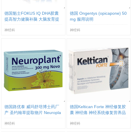
德国魁士FOKUS IQ DHA胶囊
德国 Ongentys (opicapone) 50
提高智力健脑补脑 大脑发育提
mg 服用说明
高记忆力
神经科
神经科
德国路优泰 威玛舒培博士药厂
德国Keltican Forte 神经修复胶
产 圣约翰草提取物片 Neuropla
囊 神经痛 神经系统修复营养品
nt 300Mg Novo 抗抑郁症
神经科
神经科