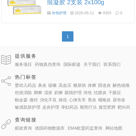
痕凝胶 2支装 2x100g
外伤护理
2026-05-11
9355
0
1
提供服务
服务项目
药物真伪查询
国际邮递
关于我们
联系我们
热门标签
婴幼儿药品
鼻炎
咳嗽
高血压
糖尿病
体癣
阴道炎
解热镇痛
疤痕消除
脚癣
湿疹
奶癣
眼睛护理
痔疮
结膜炎
干眼症
帕金森
痛经
消化不良
痤疮
心律失常
胃炎
咽喉炎
尿布疹
敏感肌肤护理
皮炎护理
孕妇药品
顺势疗法
腹型肥胖
靶向药
查询链接
邮政查询
德国药物数据库
EMA欧盟药监查询
网站地图