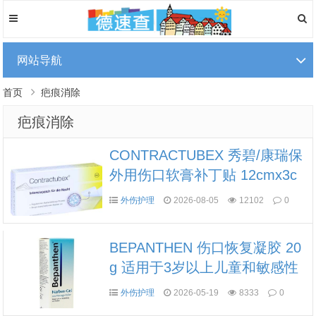
网站导航
首页
疤痕消除
疤痕消除
CONTRACTUBEX 秀碧/康瑞保
外用伤口软膏补丁贴 12cmx3c
m 21片
外伤护理
2026-08-05
12102
0
BEPANTHEN 伤口恢复凝胶 20
g 适用于3岁以上儿童和敏感性
肌肤
外伤护理
2026-05-19
8333
0