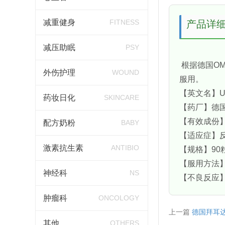
减重健身
FITNESS
产品详
减压助眠
PSY
根据德国O
外伤护理
WOUND
服用。
【英文名】Uro
药妆日化
SKINCARE
【药厂】德
【有效成份
配方奶粉
BABY
【适应症】
激素抗生素
ANTIBIO
【规格】90
【服用方法
神经科
NS
【不良反应
肿瘤科
ONCOLOGY
上一篇
德国拜耳达喜
其他
OTHERS