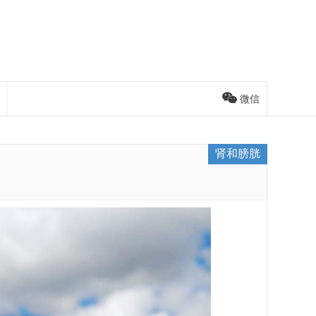
微信
肾和膀胱