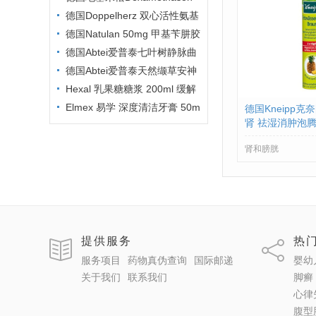
GALEN 1.5mg 100片说明书
德国Doppelherz 双心活性氨基
酸营养胶囊 30粒 PZN:1027048
德国Natulan 50mg 甲基苄肼胶
5
囊说明书
德国Abtei爱普泰七叶树静脉曲
张静脉炎美腿软膏 125ml PZN01
德国Abtei爱普泰天然缬草安神
246499
助眠片 30片 PZN00270076
Hexal 乳果糖糖浆 200ml 缓解
Elmex 易学 深度清洁牙膏 50m
德国Kneipp
肾 祛湿消肿泡
l PZN:8794198
KNEIPP ENTW
肾和膀胱
SE PZN:06089
提供服务
热
服务项目
药物真伪查询
国际邮递
婴幼
关于我们
联系我们
脚癣
心律
腹型