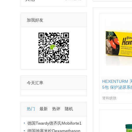
加我好友
HEXENTURM
今天汇率
5包 保护泌尿系统 
871
肾和膀胱
热门
最新
热评
随机
德国Twardy德齐氏Mobiforte1
00%纯度水解胶原蛋白粉
德国地塞米松Dexamethason