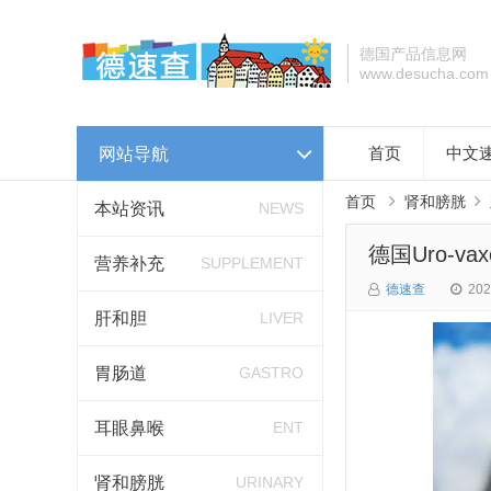
德国产品信息网
www.desucha.com
网站导航
首页
中文
首页
肾和膀胱
本站资讯
NEWS
德国Uro-
营养补充
SUPPLEMENT
德速查
202
肝和胆
LIVER
胃肠道
GASTRO
耳眼鼻喉
ENT
肾和膀胱
URINARY