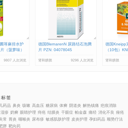
克奈圃荨麻排水护
德国BlemarenN 尿路结石泡腾
德国Knei
腾片（菠萝味）
片 PZN: 04078045
（10包）KNE
AESSER BRAU
NIERENTEE
9807 人次浏览
肾和膀胱
9296 人次浏览
肾和膀胱
432
门标签
儿药品
鼻炎
咳嗽
高血压
糖尿病
体癣
阴道炎
解热镇痛
疤痕消除
湿疹
奶癣
眼睛护理
痔疮
结膜炎
干眼症
帕金森
痛经
消化不良
痤疮
失常
胃炎
咽喉炎
尿布疹
敏感肌肤护理
皮炎护理
孕妇药品
顺势疗法
肥胖
靶向药