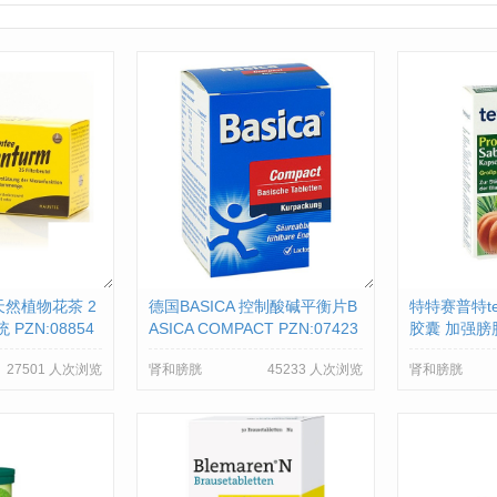
 天然植物花茶 2
德国BASICA 控制酸碱平衡片B
特特赛普特te
PZN:08854
ASICA COMPACT PZN:07423
胶囊 加强膀胱
330
685
27501 人次浏览
肾和膀胱
45233 人次浏览
肾和膀胱