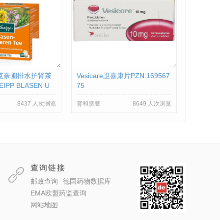
pp克奈圃排水护肾茶
Vesicare卫喜康片PZN:169567
IPP BLASEN U
75
 PZN:06310983
8437 人次浏览
肾和膀胱
8649 人次浏览
查询链接
邮政查询
德国药物数据库
EMA欧盟药监查询
网站地图