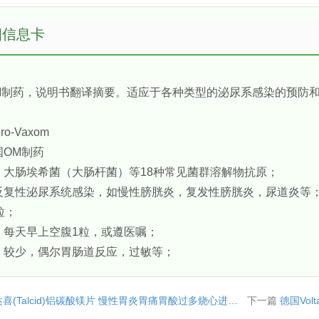
细信息卡
M制药，说明书翻译摘要。适应于各种类型的泌尿系感染的预防
-Vaxom
国OM制药
】大肠埃希菌（大肠杆菌）等18种常见菌群溶解物抗原；
反复性泌尿系统感染，如慢性膀胱炎，复发性膀胱炎，尿道炎等
粒；
】每天早上空腹1粒，或遵医嘱；
】较少，偶尔胃肠道反应，过敏等；
(Talcid)铝碳酸镁片 慢性胃炎胃痛胃酸过多烧心进口胃药
下一篇
德国Vo