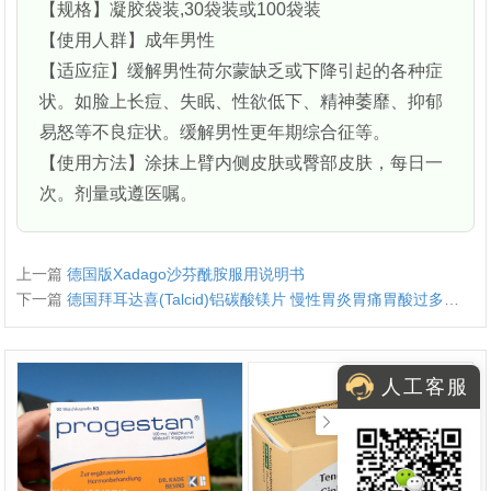
【规格】凝胶袋装,30袋装或100袋装
【使用人群】成年男性
【适应症】缓解男性荷尔蒙缺乏或下降引起的各种症
状。如脸上长痘、失眠、性欲低下、精神萎靡、抑郁
易怒等不良症状。缓解男性更年期综合征等。
【使用方法】涂抹上臂内侧皮肤或臀部皮肤，每日一
次。剂量或遵医嘱。
上一篇
德国版Xadago沙芬酰胺服用说明书
下一篇
德国拜耳达喜(Talcid)铝碳酸镁片 慢性胃炎胃痛胃酸过多烧心进口胃药
人工客服