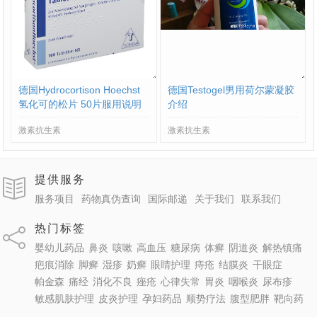
德国Hydrocortison Hoechst
德国Testogel男用荷尔蒙凝胶
氢化可的松片 50片服用说明
介绍
书
激素抗生素
激素抗生素
提供服务
服务项目
药物真伪查询
国际邮递
关于我们
联系我们
热门标签
婴幼儿药品
鼻炎
咳嗽
高血压
糖尿病
体癣
阴道炎
解热镇痛
疤痕消除
脚癣
湿疹
奶癣
眼睛护理
痔疮
结膜炎
干眼症
帕金森
痛经
消化不良
痤疮
心律失常
胃炎
咽喉炎
尿布疹
敏感肌肤护理
皮炎护理
孕妇药品
顺势疗法
腹型肥胖
靶向药