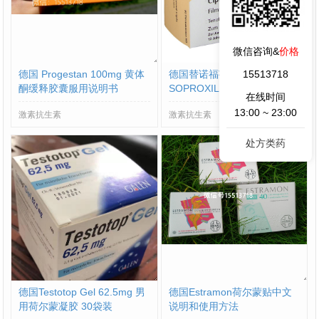
微信咨询&
价格
德国 Progestan 100mg 黄体
德国替诺福韦TENOFOVIR DI
15513718
酮缓释胶囊服用说明书
SOPROXIL245mg 服用说明
在线时间
书
13:00 ~ 23:00
激素抗生素
激素抗生素
处方类药
德国Testotop Gel 62.5mg 男
德国Estramon荷尔蒙贴中文
用荷尔蒙凝胶 30袋装
说明和使用方法