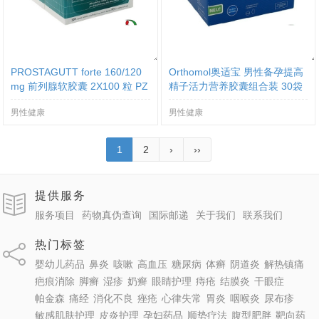
PROSTAGUTT forte 160/120
Orthomol奥适宝 男性备孕提高
mg 前列腺软胶囊 2X100 粒 PZ
精子活力营养胶囊组合装 30袋
N:03532861
PZN:02166673
男性健康
男性健康
1
2
›
››
提供服务
服务项目
药物真伪查询
国际邮递
关于我们
联系我们
热门标签
婴幼儿药品
鼻炎
咳嗽
高血压
糖尿病
体癣
阴道炎
解热镇痛
疤痕消除
脚癣
湿疹
奶癣
眼睛护理
痔疮
结膜炎
干眼症
帕金森
痛经
消化不良
痤疮
心律失常
胃炎
咽喉炎
尿布疹
敏感肌肤护理
皮炎护理
孕妇药品
顺势疗法
腹型肥胖
靶向药