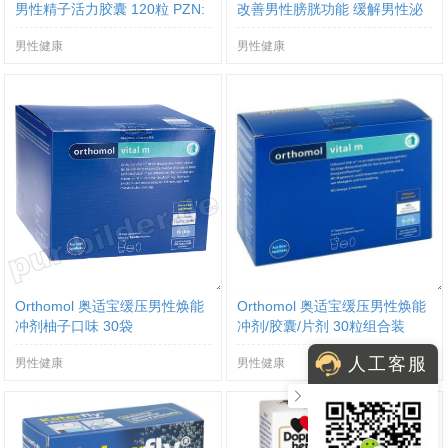
男性精子活力胶囊 120粒 PZN:
改善男性膀胱功能 缓解男性泌
08767712
尿不适
男性健康
男性健康
Orthomol 奥适宝缓压男性焕能
Orthomol 奥适宝缓压男性焕能
冲剂柚子口味 30袋
冲剂/胶囊/片剂 30粒组合装
人工客服
男性健康
男性健康