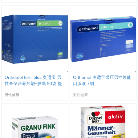
Orthomol fertil plus 奥适宝 男
Orthomol 奥适宝缓压男性焕能
性备孕营养片剂+胶囊 90袋 提
口服液 7剂
高
男性健康
男性健康