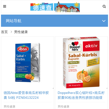
网站导航
首页
男性健康
德国Abtei爱普泰南瓜籽精华胶
Doppelherz双心锯叶棕+南瓜籽
囊 54粒 PZN04132224
胶囊90粒改善男性膀胱功能缓
解男性泌尿不适
男性健康
男性健康