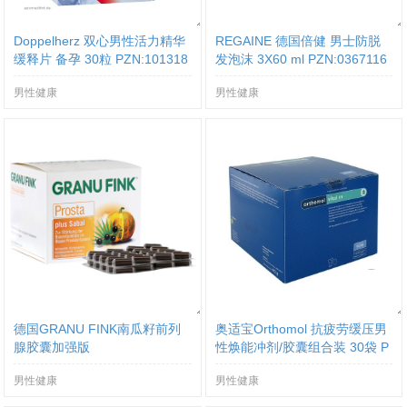
Doppelherz 双心男性活力精华
REGAINE 德国倍健 男士防脱
缓释片 备孕 30粒 PZN:101318
发泡沫 3X60 ml PZN:0367116
61
6
男性健康
男性健康
德国GRANU FINK南瓜籽前列
奥适宝Orthomol 抗疲劳缓压男
腺胶囊加强版
性焕能冲剂/胶囊组合装 30袋 P
ZN:01319838
男性健康
男性健康